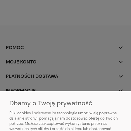
POMOC
MOJE KONTO
PŁATNOŚCI I DOSTAWA
INFORMACJE
Dbamy o Twoją prywatność
O NAS
Pliki cookies i pokrewne im technologie umożliwiają poprawne
działanie strony i pomagają nam dostosować ofertę do Twoich
potrzeb. Możesz zaakceptować wykorzystanie przez nas
wszystkich tych plików i przejść do sklepu lub dostosować