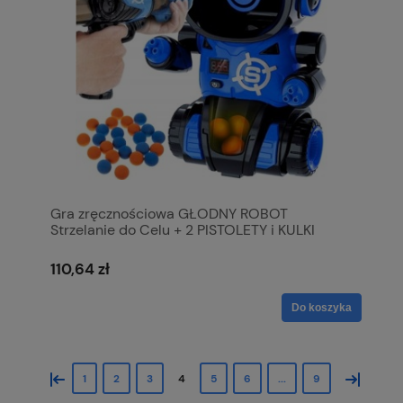
Gra zręcznościowa GŁODNY ROBOT
Strzelanie do Celu + 2 PISTOLETY i KULKI
110,64 zł
Do koszyka
«
»
1
2
3
4
5
6
...
9